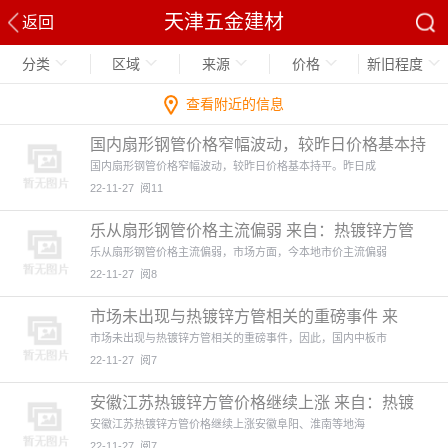
天津五金建材
返回
分类
区域
来源
价格
新旧程度
查看附近的信息
国内扇形钢管价格窄幅波动，较昨日价格基本持
平 来自：热镀锌方
国内扇形钢管价格窄幅波动，较昨日价格基本持平。昨日成
22-11-27
阅11
乐从扇形钢管价格主流偏弱 来自：热镀锌方管
(http://w
乐从扇形钢管价格主流偏弱，市场方面，今本地市价主流偏弱
22-11-27
阅8
市场未出现与热镀锌方管相关的重磅事件 来
自：热镀锌方管(ht
市场未出现与热镀锌方管相关的重磅事件，因此，国内中板市
22-11-27
阅7
安徽江苏热镀锌方管价格继续上涨 来自：热镀
锌方管(http:
安徽江苏热镀锌方管价格继续上涨安徽阜阳、淮南等地海
22-11-27
阅7