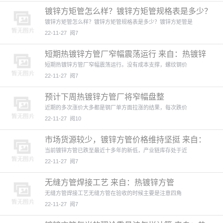
镀锌方矩管怎么样？镀锌方矩管规格表是多少？
来自：热镀锌方管
镀锌方矩管怎么样？镀锌方矩管规格表是多少？镀锌方矩管是
22-11-27
阅7
短期热镀锌方管厂窄幅震荡运行 来自：热镀锌
方管(http:/
短期热镀锌方管厂窄幅震荡运行。没有成本支撑，螺纹钢价
22-11-27
阅7
预计下周热镀锌方管厂将窄幅盘整
近期的多次涨价大多都是钢厂单方面拉涨的结果，每次跌价
22-11-27
阅10
市场货源较少，镀锌方管价格维持坚挺 来自：
热镀锌方管(htt
当前镀锌方管已跌至最近十多年的新低，产业链库存处于近
22-11-27
阅7
无缝方管焊接工艺 来自：热镀锌方管
(http://www.
无缝方管焊接工艺无缝方管在验收的时候主要是注意四角
22-11-27
阅7