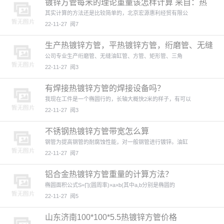
镀锌方管每米的理论重量该怎样计算 来自：热
镀锌方管(http
其实计算的方法还是比较简单的，北京宏源惠利经贸有限公
22-11-27
阅7
生产热镀锌方管，平热镀锌方管，绗磨管、无缝
油缸管、方管、矩形
公司专业生产绗磨管、无缝油缸管、方管、矩形管、三角
22-11-27
阅3
有焊接热镀锌方管的焊接设备吗？
我现在工件是一个椭圆行的，长轴大概快2米的样子，有可以
22-11-27
阅3
不锈钢热镀锌方管带宽怎么算
钢管为提高钢管的耐腐蚀性能，对一般钢管进行镀锌。油缸
22-11-27
阅7
铝合金热镀锌方管重量的计算方法？
椭圆面积公式S=∏(圆周率)×a×b(其中a,b分别是椭圆的
22-11-27
阅5
山东济南100*100*5.5热镀锌方管价格