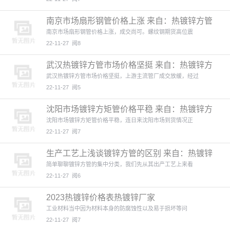
南京市场扇形钢管价格上涨 来自：热镀锌方管
(http://w
南京市场扇形钢管价格上涨，成交尚可。螺纹钢期货高位震
22-11-27
阅8
武汉热镀锌方管市场价格坚挺 来自：热镀锌方
管(http://
武汉热镀锌方管市场价格坚挺，上游主流管厂成交放缓，经过
22-11-27
阅5
沈阳市场镀锌方矩管价格平稳 来自：热镀锌方
管(http://
沈阳市场镀锌方矩管价格平稳，连日来沈阳市场到货情况正
22-11-27
阅7
生产工艺上浅谈镀锌方管的区别 来自：热镀锌
方管(http:/
简单聊聊镀锌方管的集中分类，我们先从其出产工艺上来看
22-11-27
阅6
2023热镀锌价格表热镀锌厂家
工业材料当中因为材料本身的防腐蚀性以及易于损坏等问
22-11-27
阅7