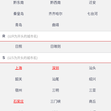
黔东南
黔西南
迁安
秦皇岛
齐齐哈尔
七台河
青岛
曲靖
R
(以R为开头的城市名)
日照
日喀则
S
(以S为开头的城市名)
上海
深圳
汕头
韶关
汕尾
绍兴
宿州
三明
三亚
石家庄
三门峡
商丘