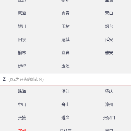
延边
扬州
盐城
鹰潭
宜春
营口
银川
玉树
烟台
阳泉
运城
延安
榆林
宜宾
雅安
伊犁
玉溪
Z
(以Z为开头的城市名)
珠海
湛江
肇庆
中山
舟山
漳州
张掖
遵义
张家口
郑州
驻马店
周口