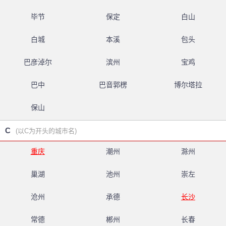
毕节
保定
白山
白城
本溪
包头
巴彦淖尔
滨州
宝鸡
巴中
巴音郭楞
博尔塔拉
保山
C
(以C为开头的城市名)
重庆
潮州
滁州
巢湖
池州
崇左
沧州
承德
长沙
常德
郴州
长春