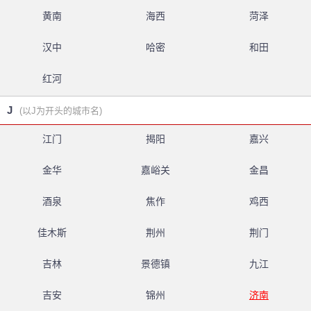
黄南
海西
菏泽
汉中
哈密
和田
红河
J
(以J为开头的城市名)
江门
揭阳
嘉兴
金华
嘉峪关
金昌
酒泉
焦作
鸡西
佳木斯
荆州
荆门
吉林
景德镇
九江
吉安
锦州
济南