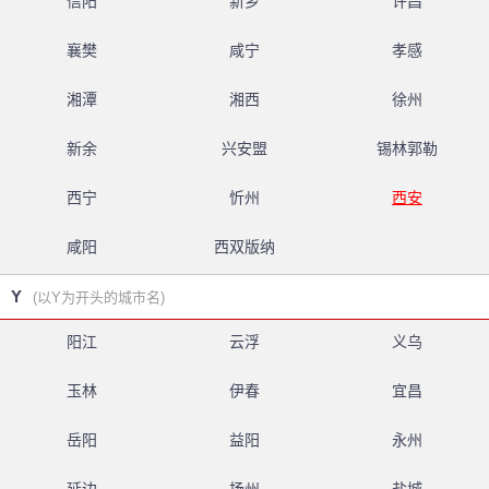
信阳
新乡
许昌
襄樊
咸宁
孝感
湘潭
湘西
徐州
新余
兴安盟
锡林郭勒
西宁
忻州
西安
咸阳
西双版纳
Y
(以Y为开头的城市名)
阳江
云浮
义乌
玉林
伊春
宜昌
岳阳
益阳
永州