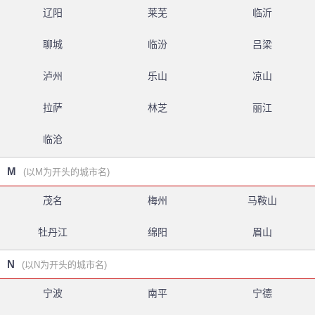
辽阳
莱芜
临沂
聊城
临汾
吕梁
泸州
乐山
凉山
拉萨
林芝
丽江
临沧
M
(以M为开头的城市名)
茂名
梅州
马鞍山
牡丹江
绵阳
眉山
N
(以N为开头的城市名)
宁波
南平
宁德