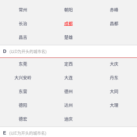
常州
朝阳
赤峰
长治
成都
昌都
昌吉
楚雄
D
(以D为开头的城市名)
东莞
定西
大庆
大兴安岭
大连
丹东
东营
德州
大同
德阳
达州
大理
德宏
迪庆
E
(以E为开头的城市名)