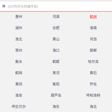
H
(以H为开头的城市名)
惠州
河源
杭州
湖州
合肥
淮南
淮北
黄山
河池
贺州
海口
邯郸
衡水
鹤壁
哈尔滨
鹤岗
黑河
黄石
黄冈
衡阳
怀化
淮安
葫芦岛
呼和浩特
呼伦贝尔
海东
海北