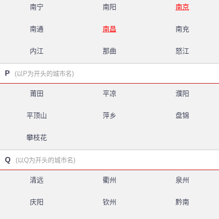
南宁
南阳
南京
南通
南昌
南充
内江
那曲
怒江
P
(以P为开头的城市名)
莆田
平凉
濮阳
平顶山
萍乡
盘锦
攀枝花
Q
(以Q为开头的城市名)
清远
衢州
泉州
庆阳
钦州
黔南