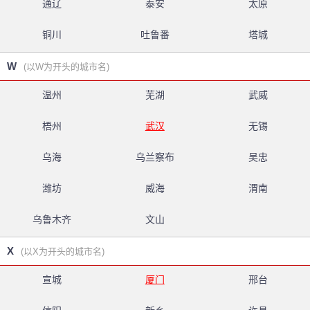
通辽
泰安
太原
铜川
吐鲁番
塔城
W
(以W为开头的城市名)
温州
芜湖
武威
梧州
武汉
无锡
乌海
乌兰察布
吴忠
潍坊
威海
渭南
乌鲁木齐
文山
X
(以X为开头的城市名)
宣城
厦门
邢台