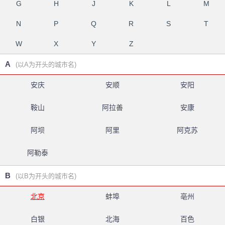
G
H
J
K
L
M
N
P
Q
R
S
T
W
X
Y
Z
A
(以A为开头的城市名)
安庆
安顺
安阳
鞍山
阿拉善
安康
阿坝
阿里
阿克苏
阿勒泰
B
(以B为开头的城市名)
北京
蚌埠
亳州
白银
北海
百色