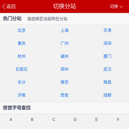
切换分站
返回
切换
热门分站
请选择您当前所在分站
北京
上海
天津
重庆
广州
深圳
杭州
福州
厦门
石家庄
郑州
武汉
长沙
南京
南昌
济南
西安
成都
按首字母查找
A
B
C
D
E
F