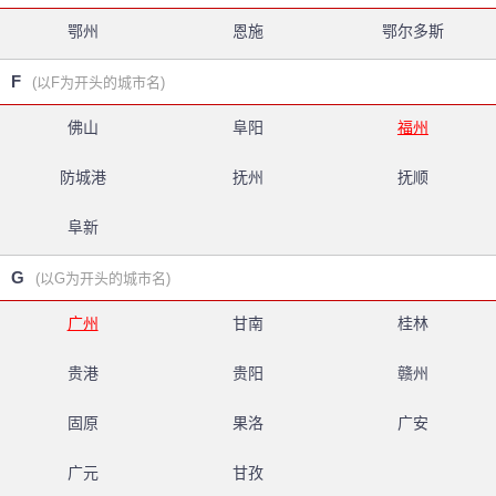
鄂州
恩施
鄂尔多斯
F
(以F为开头的城市名)
佛山
阜阳
福州
防城港
抚州
抚顺
阜新
G
(以G为开头的城市名)
广州
甘南
桂林
贵港
贵阳
赣州
固原
果洛
广安
广元
甘孜