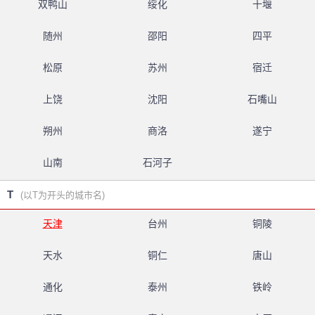
双鸭山
绥化
十堰
随州
邵阳
四平
松原
苏州
宿迁
上饶
沈阳
石嘴山
朔州
商洛
遂宁
山南
石河子
T
(以T为开头的城市名)
天津
台州
铜陵
天水
铜仁
唐山
通化
泰州
铁岭