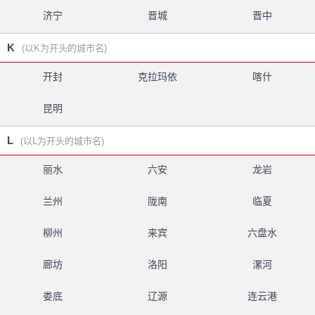
济宁
晋城
晋中
K
(以K为开头的城市名)
开封
克拉玛依
喀什
昆明
L
(以L为开头的城市名)
丽水
六安
龙岩
兰州
陇南
临夏
柳州
来宾
六盘水
廊坊
洛阳
漯河
娄底
辽源
连云港