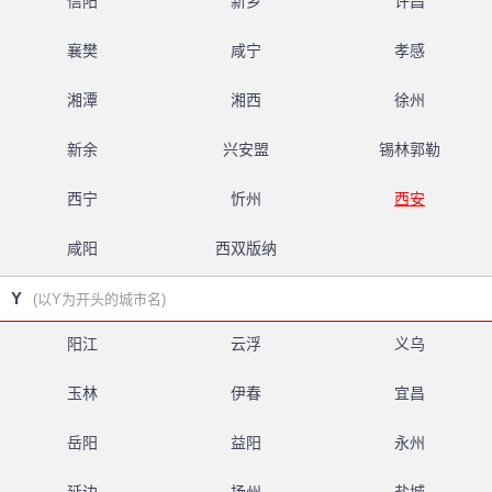
信阳
新乡
许昌
襄樊
咸宁
孝感
湘潭
湘西
徐州
新余
兴安盟
锡林郭勒
西宁
忻州
西安
咸阳
西双版纳
Y
(以Y为开头的城市名)
阳江
云浮
义乌
玉林
伊春
宜昌
岳阳
益阳
永州