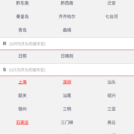
黔东南
黔西南
迁安
秦皇岛
齐齐哈尔
七台河
青岛
曲靖
R
(以R为开头的城市名)
日照
日喀则
S
(以S为开头的城市名)
上海
深圳
汕头
韶关
汕尾
绍兴
宿州
三明
三亚
石家庄
三门峡
商丘