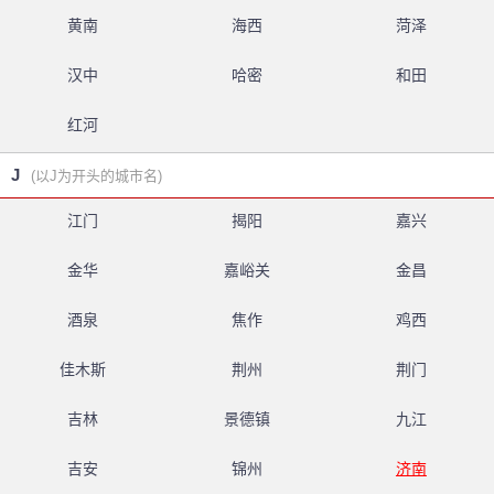
黄南
海西
菏泽
汉中
哈密
和田
红河
J
(以J为开头的城市名)
江门
揭阳
嘉兴
金华
嘉峪关
金昌
酒泉
焦作
鸡西
佳木斯
荆州
荆门
吉林
景德镇
九江
吉安
锦州
济南