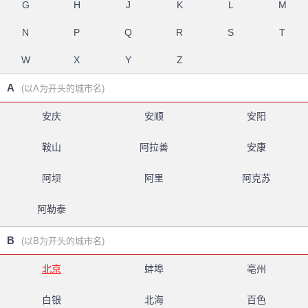
G
H
J
K
L
M
N
P
Q
R
S
T
W
X
Y
Z
A
(以A为开头的城市名)
安庆
安顺
安阳
鞍山
阿拉善
安康
阿坝
阿里
阿克苏
阿勒泰
B
(以B为开头的城市名)
北京
蚌埠
亳州
白银
北海
百色