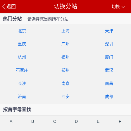
切换分站
返回
切换
热门分站
请选择您当前所在分站
北京
上海
天津
重庆
广州
深圳
杭州
福州
厦门
石家庄
郑州
武汉
长沙
南京
南昌
济南
西安
成都
按首字母查找
A
B
C
D
E
F