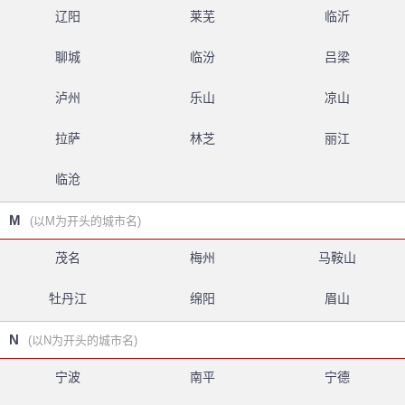
辽阳
莱芜
临沂
聊城
临汾
吕梁
泸州
乐山
凉山
拉萨
林芝
丽江
临沧
M
(以M为开头的城市名)
茂名
梅州
马鞍山
牡丹江
绵阳
眉山
N
(以N为开头的城市名)
宁波
南平
宁德