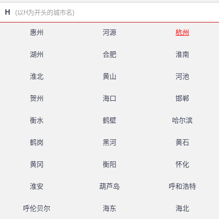
H
(以H为开头的城市名)
惠州
河源
杭州
湖州
合肥
淮南
淮北
黄山
河池
贺州
海口
邯郸
衡水
鹤壁
哈尔滨
鹤岗
黑河
黄石
黄冈
衡阳
怀化
淮安
葫芦岛
呼和浩特
呼伦贝尔
海东
海北