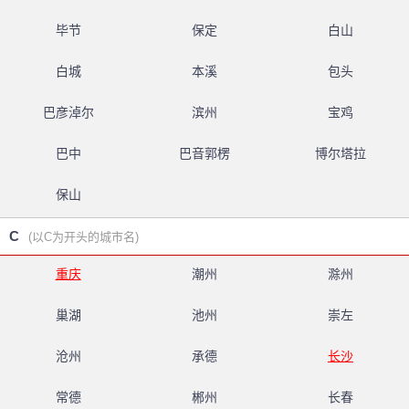
毕节
保定
白山
白城
本溪
包头
巴彦淖尔
滨州
宝鸡
巴中
巴音郭楞
博尔塔拉
保山
C
(以C为开头的城市名)
重庆
潮州
滁州
巢湖
池州
崇左
沧州
承德
长沙
常德
郴州
长春