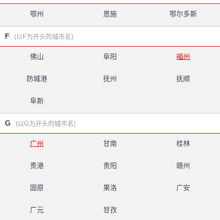
鄂州
恩施
鄂尔多斯
F
(以F为开头的城市名)
佛山
阜阳
福州
防城港
抚州
抚顺
阜新
G
(以G为开头的城市名)
广州
甘南
桂林
贵港
贵阳
赣州
固原
果洛
广安
广元
甘孜