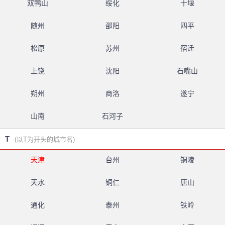
双鸭山
绥化
十堰
随州
邵阳
四平
松原
苏州
宿迁
上饶
沈阳
石嘴山
朔州
商洛
遂宁
山南
石河子
T
(以T为开头的城市名)
天津
台州
铜陵
天水
铜仁
唐山
通化
泰州
铁岭