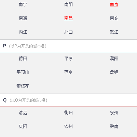
南宁
南阳
南京
南通
南昌
南充
内江
那曲
怒江
P
(以P为开头的城市名)
莆田
平凉
濮阳
平顶山
萍乡
盘锦
攀枝花
Q
(以Q为开头的城市名)
清远
衢州
泉州
庆阳
钦州
黔南