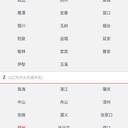
延边
扬州
盐城
鹰潭
宜春
营口
银川
玉树
烟台
阳泉
运城
延安
榆林
宜宾
雅安
伊犁
玉溪
Z
(以Z为开头的城市名)
珠海
湛江
肇庆
中山
舟山
漳州
张掖
遵义
张家口
郑州
驻马店
周口