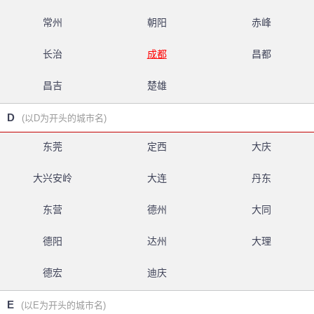
常州
朝阳
赤峰
长治
成都
昌都
昌吉
楚雄
D
(以D为开头的城市名)
东莞
定西
大庆
大兴安岭
大连
丹东
东营
德州
大同
德阳
达州
大理
德宏
迪庆
E
(以E为开头的城市名)