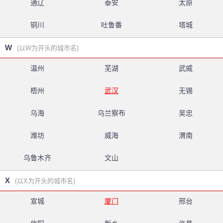
通辽
泰安
太原
铜川
吐鲁番
塔城
W
(以W为开头的城市名)
温州
芜湖
武威
梧州
武汉
无锡
乌海
乌兰察布
吴忠
潍坊
威海
渭南
乌鲁木齐
文山
X
(以X为开头的城市名)
宣城
厦门
邢台