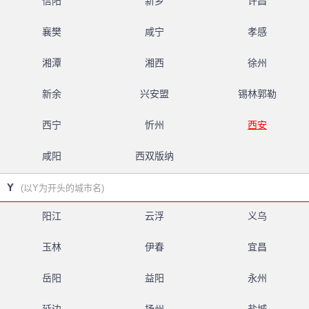
信阳
新乡
许昌
襄樊
咸宁
孝感
湘潭
湘西
徐州
新余
兴安盟
锡林郭勒
西宁
忻州
西安
咸阳
西双版纳
Y
(以Y为开头的城市名)
阳江
云浮
义乌
玉林
伊春
宜昌
岳阳
益阳
永州