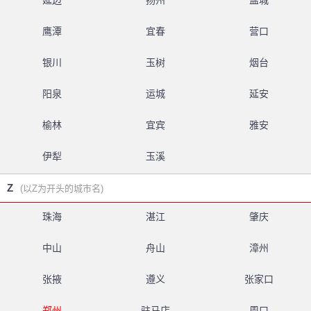
延边
扬州
盐城
鹰潭
宜春
营口
银川
玉树
烟台
阳泉
运城
延安
榆林
宜宾
雅安
伊犁
玉溪
Z
(以Z为开头的城市名)
珠海
湛江
肇庆
中山
舟山
漳州
张掖
遵义
张家口
郑州
驻马店
周口