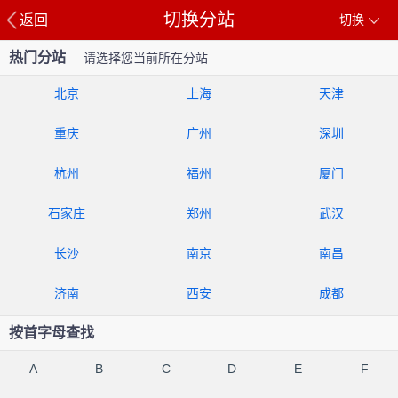
切换分站
返回
切换
热门分站
请选择您当前所在分站
北京
上海
天津
重庆
广州
深圳
杭州
福州
厦门
石家庄
郑州
武汉
长沙
南京
南昌
济南
西安
成都
按首字母查找
A
B
C
D
E
F