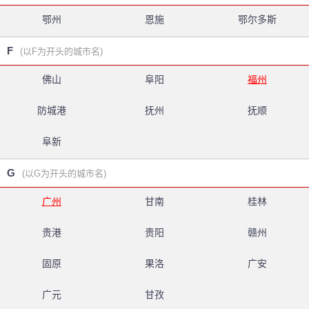
鄂州
恩施
鄂尔多斯
F
(以F为开头的城市名)
佛山
阜阳
福州
防城港
抚州
抚顺
阜新
G
(以G为开头的城市名)
广州
甘南
桂林
贵港
贵阳
赣州
固原
果洛
广安
广元
甘孜