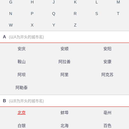
G
H
J
K
L
M
N
P
Q
R
S
T
W
X
Y
Z
A
(以A为开头的城市名)
安庆
安顺
安阳
鞍山
阿拉善
安康
阿坝
阿里
阿克苏
阿勒泰
B
(以B为开头的城市名)
北京
蚌埠
亳州
白银
北海
百色