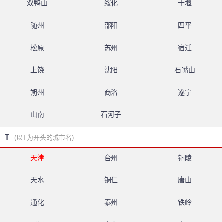
双鸭山
绥化
十堰
随州
邵阳
四平
松原
苏州
宿迁
上饶
沈阳
石嘴山
朔州
商洛
遂宁
山南
石河子
T
(以T为开头的城市名)
天津
台州
铜陵
天水
铜仁
唐山
通化
泰州
铁岭