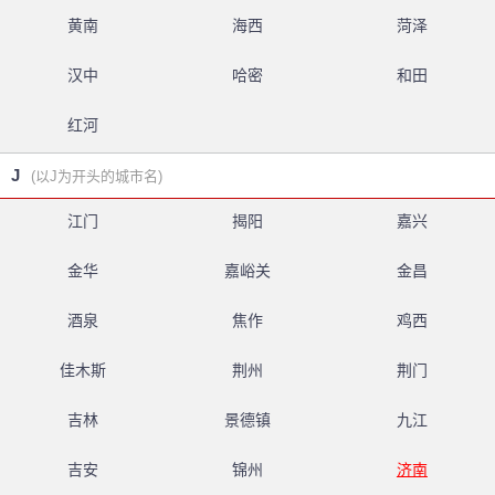
黄南
海西
菏泽
汉中
哈密
和田
红河
J
(以J为开头的城市名)
江门
揭阳
嘉兴
金华
嘉峪关
金昌
酒泉
焦作
鸡西
佳木斯
荆州
荆门
吉林
景德镇
九江
吉安
锦州
济南