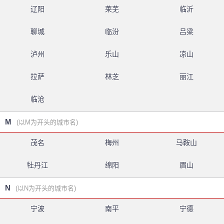
辽阳
莱芜
临沂
聊城
临汾
吕梁
泸州
乐山
凉山
拉萨
林芝
丽江
临沧
M
(以M为开头的城市名)
茂名
梅州
马鞍山
牡丹江
绵阳
眉山
N
(以N为开头的城市名)
宁波
南平
宁德