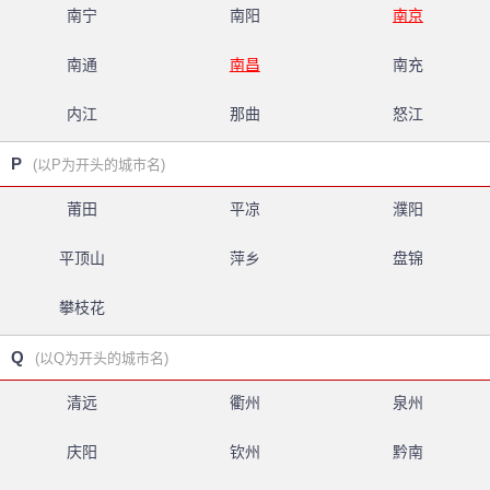
南宁
南阳
南京
南通
南昌
南充
内江
那曲
怒江
P
(以P为开头的城市名)
莆田
平凉
濮阳
平顶山
萍乡
盘锦
攀枝花
Q
(以Q为开头的城市名)
清远
衢州
泉州
庆阳
钦州
黔南