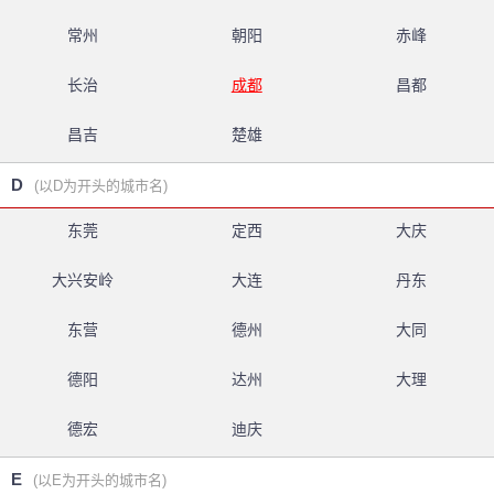
常州
朝阳
赤峰
长治
成都
昌都
昌吉
楚雄
D
(以D为开头的城市名)
东莞
定西
大庆
大兴安岭
大连
丹东
东营
德州
大同
德阳
达州
大理
德宏
迪庆
E
(以E为开头的城市名)