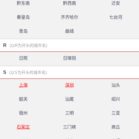
黔东南
黔西南
迁安
秦皇岛
齐齐哈尔
七台河
青岛
曲靖
R
(以R为开头的城市名)
日照
日喀则
S
(以S为开头的城市名)
上海
深圳
汕头
韶关
汕尾
绍兴
宿州
三明
三亚
石家庄
三门峡
商丘