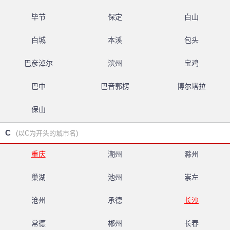
毕节
保定
白山
白城
本溪
包头
巴彦淖尔
滨州
宝鸡
巴中
巴音郭楞
博尔塔拉
保山
C
(以C为开头的城市名)
重庆
潮州
滁州
巢湖
池州
崇左
沧州
承德
长沙
常德
郴州
长春