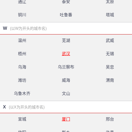
通辽
泰安
太原
铜川
吐鲁番
塔城
W
(以W为开头的城市名)
温州
芜湖
武威
梧州
武汉
无锡
乌海
乌兰察布
吴忠
潍坊
威海
渭南
乌鲁木齐
文山
X
(以X为开头的城市名)
宣城
厦门
邢台