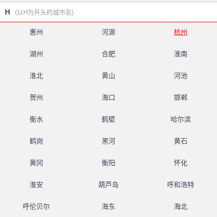
H
(以H为开头的城市名)
惠州
河源
杭州
湖州
合肥
淮南
淮北
黄山
河池
贺州
海口
邯郸
衡水
鹤壁
哈尔滨
鹤岗
黑河
黄石
黄冈
衡阳
怀化
淮安
葫芦岛
呼和浩特
呼伦贝尔
海东
海北