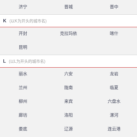
济宁
晋城
晋中
K
(以K为开头的城市名)
开封
克拉玛依
喀什
昆明
L
(以L为开头的城市名)
丽水
六安
龙岩
兰州
陇南
临夏
柳州
来宾
六盘水
廊坊
洛阳
漯河
娄底
辽源
连云港