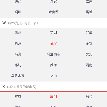
通辽
泰安
太原
铜川
吐鲁番
塔城
W
(以W为开头的城市名)
温州
芜湖
武威
梧州
武汉
无锡
乌海
乌兰察布
吴忠
潍坊
威海
渭南
乌鲁木齐
文山
X
(以X为开头的城市名)
宣城
厦门
邢台