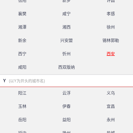
信阳
新乡
许昌
襄樊
咸宁
孝感
湘潭
湘西
徐州
新余
兴安盟
锡林郭勒
西宁
忻州
西安
咸阳
西双版纳
Y
(以Y为开头的城市名)
阳江
云浮
义乌
玉林
伊春
宜昌
岳阳
益阳
永州