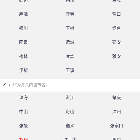
延边
扬州
盐城
鹰潭
宜春
营口
银川
玉树
烟台
阳泉
运城
延安
榆林
宜宾
雅安
伊犁
玉溪
Z
(以Z为开头的城市名)
珠海
湛江
肇庆
中山
舟山
漳州
张掖
遵义
张家口
郑州
驻马店
周口