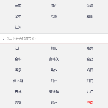
黄南
海西
菏泽
汉中
哈密
和田
红河
J
(以J为开头的城市名)
江门
揭阳
嘉兴
金华
嘉峪关
金昌
酒泉
焦作
鸡西
佳木斯
荆州
荆门
吉林
景德镇
九江
吉安
锦州
济南