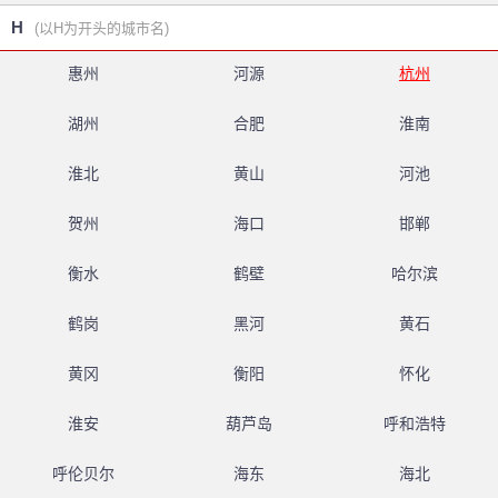
H
(以H为开头的城市名)
惠州
河源
杭州
湖州
合肥
淮南
淮北
黄山
河池
贺州
海口
邯郸
衡水
鹤壁
哈尔滨
鹤岗
黑河
黄石
黄冈
衡阳
怀化
淮安
葫芦岛
呼和浩特
呼伦贝尔
海东
海北