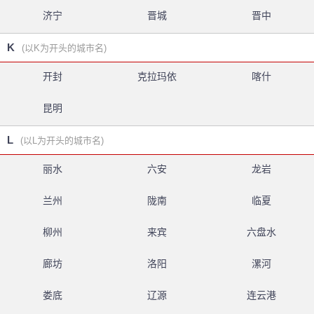
济宁
晋城
晋中
K
(以K为开头的城市名)
开封
克拉玛依
喀什
昆明
L
(以L为开头的城市名)
丽水
六安
龙岩
兰州
陇南
临夏
柳州
来宾
六盘水
廊坊
洛阳
漯河
娄底
辽源
连云港