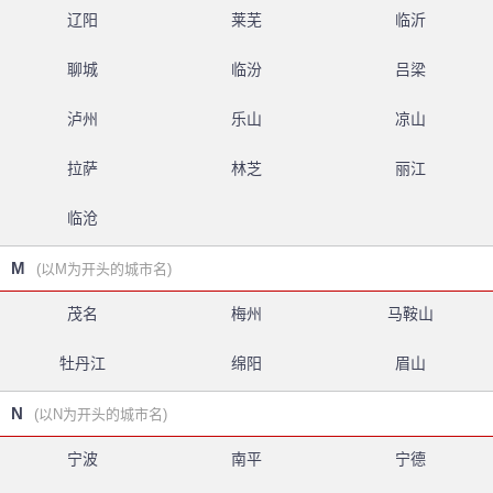
辽阳
莱芜
临沂
聊城
临汾
吕梁
泸州
乐山
凉山
拉萨
林芝
丽江
临沧
M
(以M为开头的城市名)
茂名
梅州
马鞍山
牡丹江
绵阳
眉山
N
(以N为开头的城市名)
宁波
南平
宁德