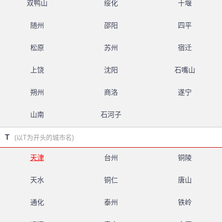
双鸭山
绥化
十堰
随州
邵阳
四平
松原
苏州
宿迁
上饶
沈阳
石嘴山
朔州
商洛
遂宁
山南
石河子
T
(以T为开头的城市名)
天津
台州
铜陵
天水
铜仁
唐山
通化
泰州
铁岭