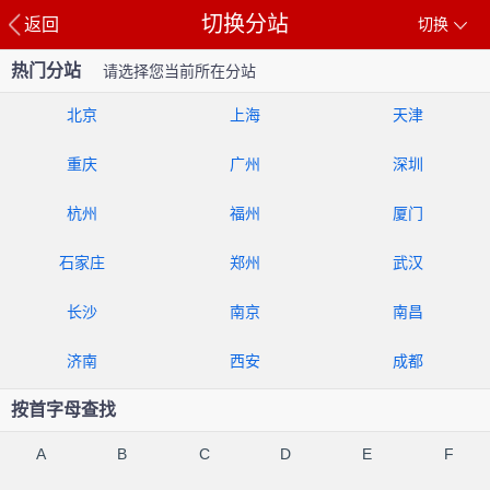
切换分站
返回
切换
热门分站
请选择您当前所在分站
北京
上海
天津
重庆
广州
深圳
杭州
福州
厦门
石家庄
郑州
武汉
长沙
南京
南昌
济南
西安
成都
按首字母查找
A
B
C
D
E
F