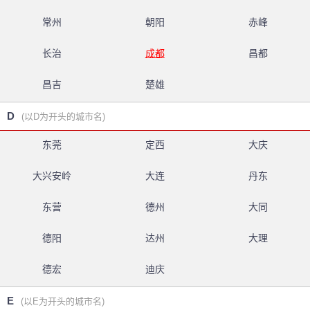
常州
朝阳
赤峰
长治
成都
昌都
昌吉
楚雄
D
(以D为开头的城市名)
东莞
定西
大庆
大兴安岭
大连
丹东
东营
德州
大同
德阳
达州
大理
德宏
迪庆
E
(以E为开头的城市名)