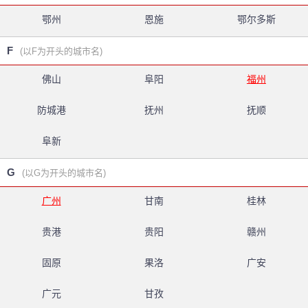
鄂州
恩施
鄂尔多斯
F
(以F为开头的城市名)
佛山
阜阳
福州
防城港
抚州
抚顺
阜新
G
(以G为开头的城市名)
广州
甘南
桂林
贵港
贵阳
赣州
固原
果洛
广安
广元
甘孜