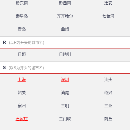
黔东南
黔西南
迁安
秦皇岛
齐齐哈尔
七台河
青岛
曲靖
R
(以R为开头的城市名)
日照
日喀则
S
(以S为开头的城市名)
上海
深圳
汕头
韶关
汕尾
绍兴
宿州
三明
三亚
石家庄
三门峡
商丘