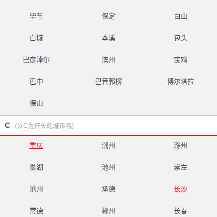
毕节
保定
白山
白城
本溪
包头
巴彦淖尔
滨州
宝鸡
巴中
巴音郭楞
博尔塔拉
保山
C
(以C为开头的城市名)
重庆
潮州
滁州
巢湖
池州
崇左
沧州
承德
长沙
常德
郴州
长春