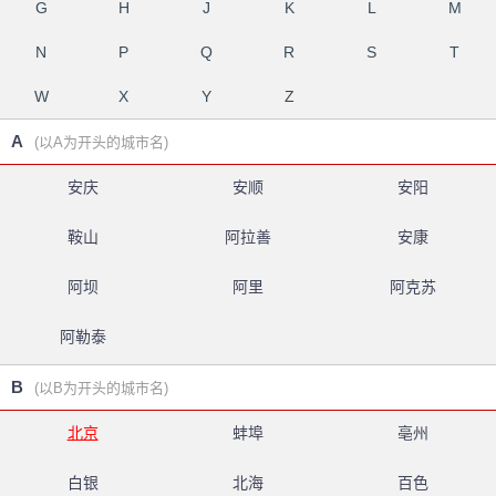
G
H
J
K
L
M
N
P
Q
R
S
T
W
X
Y
Z
A
(以A为开头的城市名)
安庆
安顺
安阳
鞍山
阿拉善
安康
阿坝
阿里
阿克苏
阿勒泰
B
(以B为开头的城市名)
北京
蚌埠
亳州
白银
北海
百色