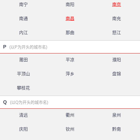
南宁
南阳
南京
南通
南昌
南充
内江
那曲
怒江
P
(以P为开头的城市名)
莆田
平凉
濮阳
平顶山
萍乡
盘锦
攀枝花
Q
(以Q为开头的城市名)
清远
衢州
泉州
庆阳
钦州
黔南