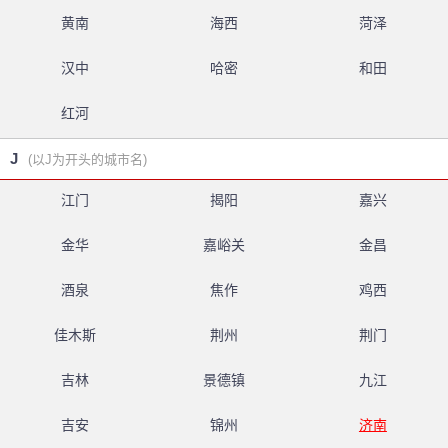
黄南
海西
菏泽
汉中
哈密
和田
红河
J
(以J为开头的城市名)
江门
揭阳
嘉兴
金华
嘉峪关
金昌
酒泉
焦作
鸡西
佳木斯
荆州
荆门
吉林
景德镇
九江
吉安
锦州
济南