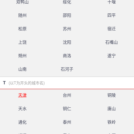
双鸭山
绥化
十堰
随州
邵阳
四平
松原
苏州
宿迁
上饶
沈阳
石嘴山
朔州
商洛
遂宁
山南
石河子
T
(以T为开头的城市名)
天津
台州
铜陵
天水
铜仁
唐山
通化
泰州
铁岭