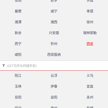
信阳
新乡
许昌
襄樊
咸宁
孝感
湘潭
湘西
徐州
新余
兴安盟
锡林郭勒
西宁
忻州
西安
咸阳
西双版纳
Y
(以Y为开头的城市名)
阳江
云浮
义乌
玉林
伊春
宜昌
岳阳
益阳
永州