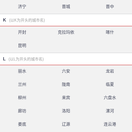
济宁
晋城
晋中
K
(以K为开头的城市名)
开封
克拉玛依
喀什
昆明
L
(以L为开头的城市名)
丽水
六安
龙岩
兰州
陇南
临夏
柳州
来宾
六盘水
廊坊
洛阳
漯河
娄底
辽源
连云港