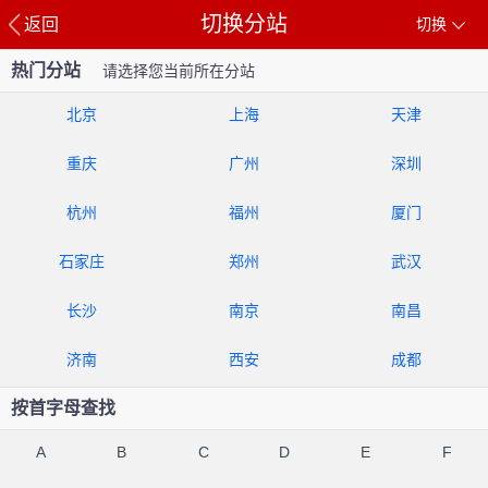
切换分站
返回
切换
热门分站
请选择您当前所在分站
北京
上海
天津
重庆
广州
深圳
杭州
福州
厦门
石家庄
郑州
武汉
长沙
南京
南昌
济南
西安
成都
按首字母查找
A
B
C
D
E
F