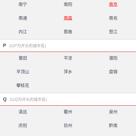
南宁
南阳
南京
南通
南昌
南充
内江
那曲
怒江
P
(以P为开头的城市名)
莆田
平凉
濮阳
平顶山
萍乡
盘锦
攀枝花
Q
(以Q为开头的城市名)
清远
衢州
泉州
庆阳
钦州
黔南