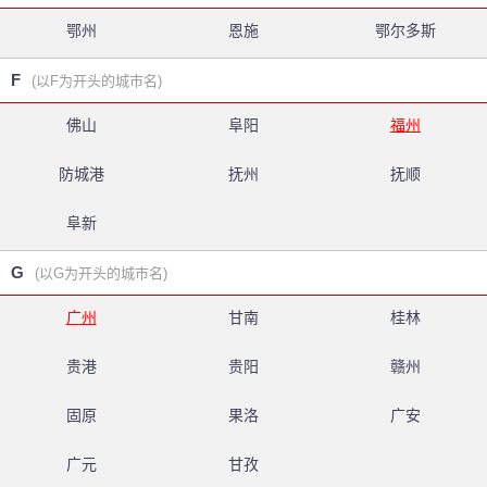
鄂州
恩施
鄂尔多斯
F
(以F为开头的城市名)
佛山
阜阳
福州
防城港
抚州
抚顺
阜新
G
(以G为开头的城市名)
广州
甘南
桂林
贵港
贵阳
赣州
固原
果洛
广安
广元
甘孜