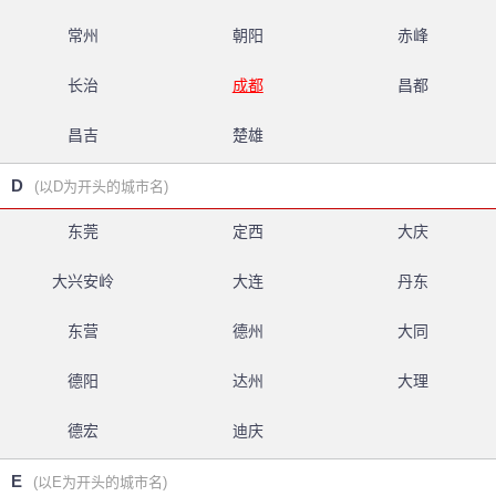
常州
朝阳
赤峰
长治
成都
昌都
昌吉
楚雄
D
(以D为开头的城市名)
东莞
定西
大庆
大兴安岭
大连
丹东
东营
德州
大同
德阳
达州
大理
德宏
迪庆
E
(以E为开头的城市名)