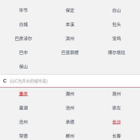
毕节
保定
白山
白城
本溪
包头
巴彦淖尔
滨州
宝鸡
巴中
巴音郭楞
博尔塔拉
保山
C
(以C为开头的城市名)
重庆
潮州
滁州
巢湖
池州
崇左
沧州
承德
长沙
常德
郴州
长春