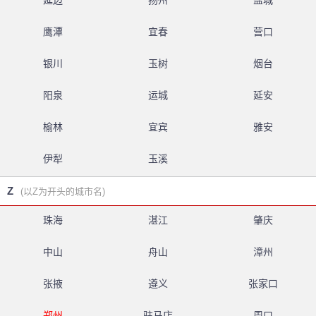
延边
扬州
盐城
鹰潭
宜春
营口
银川
玉树
烟台
阳泉
运城
延安
榆林
宜宾
雅安
伊犁
玉溪
Z
(以Z为开头的城市名)
珠海
湛江
肇庆
中山
舟山
漳州
张掖
遵义
张家口
郑州
驻马店
周口