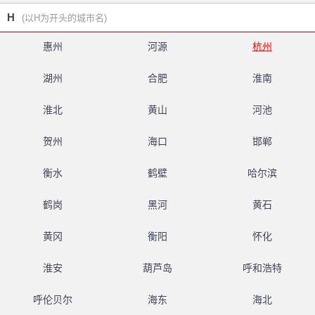
H
(以H为开头的城市名)
惠州
河源
杭州
湖州
合肥
淮南
淮北
黄山
河池
贺州
海口
邯郸
衡水
鹤壁
哈尔滨
鹤岗
黑河
黄石
黄冈
衡阳
怀化
淮安
葫芦岛
呼和浩特
呼伦贝尔
海东
海北