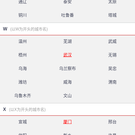
通辽
泰安
太原
铜川
吐鲁番
塔城
W
(以W为开头的城市名)
温州
芜湖
武威
梧州
武汉
无锡
乌海
乌兰察布
吴忠
潍坊
威海
渭南
乌鲁木齐
文山
X
(以X为开头的城市名)
宣城
厦门
邢台