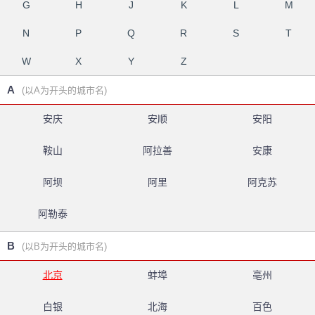
G
H
J
K
L
M
N
P
Q
R
S
T
W
X
Y
Z
A
(以A为开头的城市名)
安庆
安顺
安阳
鞍山
阿拉善
安康
阿坝
阿里
阿克苏
阿勒泰
B
(以B为开头的城市名)
北京
蚌埠
亳州
白银
北海
百色