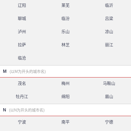
辽阳
莱芜
临沂
聊城
临汾
吕梁
泸州
乐山
凉山
拉萨
林芝
丽江
临沧
M
(以M为开头的城市名)
茂名
梅州
马鞍山
牡丹江
绵阳
眉山
N
(以N为开头的城市名)
宁波
南平
宁德