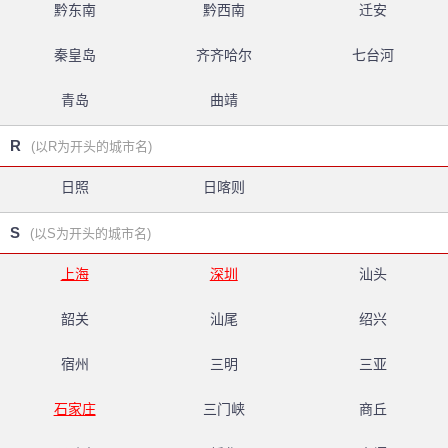
黔东南
黔西南
迁安
秦皇岛
齐齐哈尔
七台河
青岛
曲靖
R
(以R为开头的城市名)
日照
日喀则
S
(以S为开头的城市名)
上海
深圳
汕头
韶关
汕尾
绍兴
宿州
三明
三亚
石家庄
三门峡
商丘