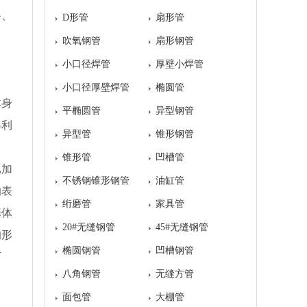
格、
D形管
扇形管
吹氧钢管
扇形钢管
小口径焊管
厚壁小焊管
小口径厚壁焊管
椭圆管
本身
平椭圆管
异型钢管
得利
异型管
锥形钢管
锥形管
凹槽管
已加
不锈钢锥形钢管
油缸管
的表
绗磨管
家具管
基体
20#无缝钢管
45#无缝钢管
的形
椭圆钢管
凹槽钢管
下
八角钢管
无缝方管
面包管
大棚管