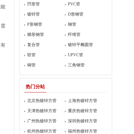
凹形管
PVC管
性能
镀锌管
D形钢管
P形钢管
钢管
，需
梯形钢管
纤维管
至有
复合管
镀锌平椭圆管
软管
UPVC管
铜管
三角钢管
热门分站
北京热镀锌方管
上海热镀锌方管
天津热镀锌方管
重庆热镀锌方管
广州热镀锌方管
深圳热镀锌方管
杭州热镀锌方管
福州热镀锌方管