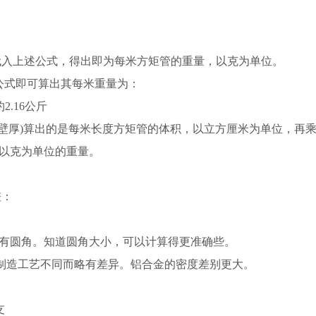
代入上述公式，得出即为每米方矩管的重量，以克为单位。
按上述公式即可算出其每米重量为：
，即约2.16公斤
长-壁厚)算出的是每米长度方矩管的体积，以立方厘米为单位，再
管以克为单位的重量。
差：
条棱有圆角。知道圆角大小，可以计算得更准确些。
间，视制造工艺不同而略有差异。铝合金的密度差别更大。
支