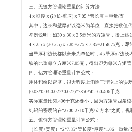
三、无缝方管理论重量的计算方法：
4 x 壁厚 x (边长-壁厚) x 7.85 *管长度＝重量/支
其中，边长和壁厚都以毫米为单位，直接把数值
举例说明：如30 x 30 x 2.5毫米的方矩管，
4 x 2.5 x (30-2.5) x 7.85=275 x 7.85=2158.75克
当壁厚和边长都以毫米为单位时，4 x壁厚x (边
铁的比重每立方厘米7.85克，得出即为每米方矩
四、铝方管理论重量计算公式：
用体积乘以密度，很大程度上消除了理论上的误
(0.03*0.03-0.027*0.027)*7850*45=60.406千克
实际重量比60.406千克还要小，因为方矩管四
纯铝的密度约在“2700-2710千克/立方米”之
五、镀锌方管理论重量计算公式：
（长度+宽度）*2*7.85*管长度*厚度*1.06＝重量/