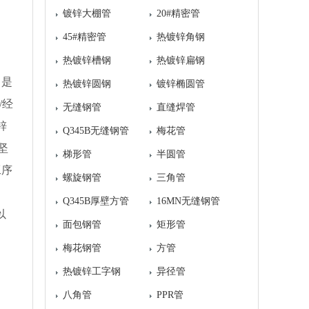
镀锌大棚管
20#精密管
45#精密管
热镀锌角钢
热镀锌槽钢
热镀锌扁钢
，是
热镀锌圆钢
镀锌椭圆管
/经
无缝钢管
直缝焊管
锌
Q345B无缝钢管
梅花管
坚
梯形管
半圆管
工序
螺旋钢管
三角管
Q345B厚壁方管
16MN无缝钢管
以
面包钢管
矩形管
梅花钢管
方管
热镀锌工字钢
异径管
八角管
PPR管