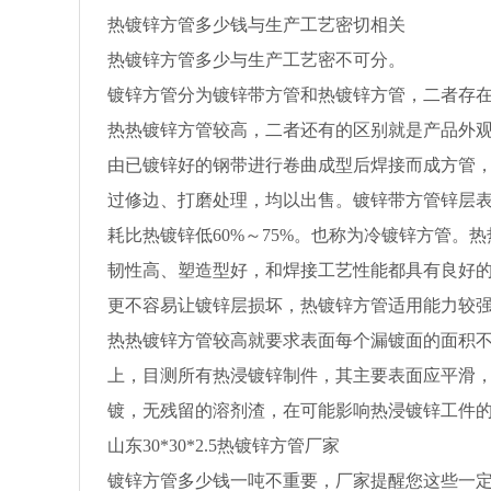
热镀锌方管多少钱与生产工艺密切相关
热镀锌方管多少与生产工艺密不可分。
镀锌方管分为镀锌带方管和热镀锌方管，二者存
热热镀锌方管较高，二者还有的区别就是产品外
由已镀锌好的钢带进行卷曲成型后焊接而成方管，吹氧管http://
过修边、打磨处理，均以出售。镀锌带方管锌层表
耗比热镀锌低60%～75%。也称为冷镀锌方管
韧性高、塑造型好，和焊接工艺性能都具有良好
更不容易让镀锌层损坏，热镀锌方管适用能力较
热热镀锌方管较高就要求表面每个漏镀面的面积不应
上，目测所有热浸镀锌制件，其主要表面应平滑，
镀，无残留的溶剂渣，在可能影响热浸镀锌工件
山东30*30*2.5热镀锌方管厂家
镀锌方管多少钱一吨不重要，厂家提醒您这些一