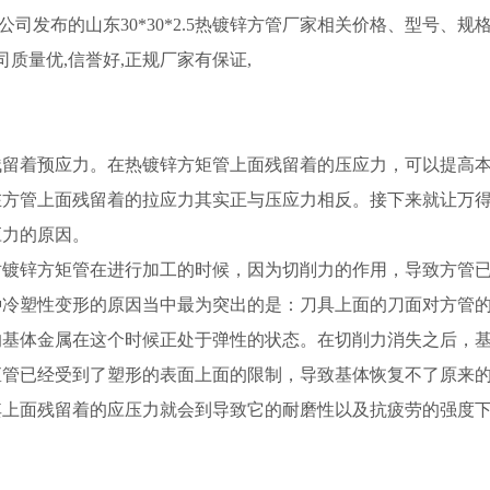
0/吨公司发布的山东30*30*2.5热镀锌方管厂家相关价格、型号、规
公司质量优,信誉好,正规厂家有保证,
残留着预应力。在热镀锌方矩管上面残留着的压应力，可以提高
在方管上面残留着的拉应力其实正与压应力相反。接下来就让万
应力的原因。
对镀锌方矩管在进行加工的时候，因为切削力的作用，导致方管
种冷塑性变形的原因当中最为突出的是：刀具上面的刀面对方管
的基体金属在这个时候正处于弹性的状态。在切削力消失之后，
矩管已经受到了塑形的表面上面的限制，导致基体恢复不了原来
其上面残留着的应压力就会到导致它的耐磨性以及抗疲劳的强度