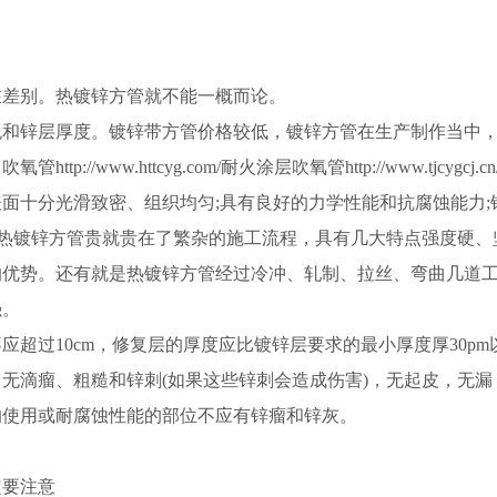
在差别。热镀锌方管就不能一概而论。
观和锌层厚度。镀锌带方管价格较低，镀锌方管在生产制作当中
www.httcyg.com/耐火涂层吹氧管http://www.tjcygcj.cn
面十分光滑致密、组织均匀;具有良好的力学性能和抗腐蚀能力;
。热热镀锌方管贵就贵在了繁杂的施工流程，具有几大特点强度硬、
的优势。还有就是热镀锌方管经过冷冲、轧制、拉丝、弯曲几道
强。
超过10cm，修复层的厚度应比镀锌层要求的最小厚度厚30pm
无滴瘤、粗糙和锌刺(如果这些锌刺会造成伤害)，无起皮，无漏
的使用或耐腐蚀性能的部位不应有锌瘤和锌灰。
定要注意