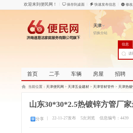
欢迎来到便民网！
保存到桌面
快速发布信息
修改
天津
切换分站
信息
首页
二手
车辆
房屋
招聘
当前位置：
天津便民网
>
天津五金建材
>
天津管材管件
>
天津热镀
山东30*30*2.5热镀锌方管厂
|
22-11-27发布
5
次浏览
信息编号：4439
分享