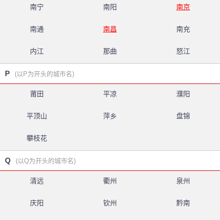
南宁
南阳
南京
南通
南昌
南充
内江
那曲
怒江
P
(以P为开头的城市名)
莆田
平凉
濮阳
平顶山
萍乡
盘锦
攀枝花
Q
(以Q为开头的城市名)
清远
衢州
泉州
庆阳
钦州
黔南