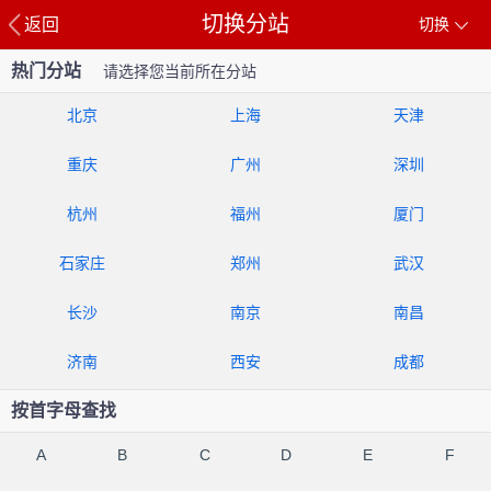
切换分站
返回
切换
热门分站
请选择您当前所在分站
北京
上海
天津
重庆
广州
深圳
杭州
福州
厦门
石家庄
郑州
武汉
长沙
南京
南昌
济南
西安
成都
按首字母查找
A
B
C
D
E
F