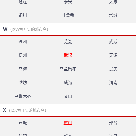
通辽
泰安
太原
铜川
吐鲁番
塔城
W
(以W为开头的城市名)
温州
芜湖
武威
梧州
武汉
无锡
乌海
乌兰察布
吴忠
潍坊
威海
渭南
乌鲁木齐
文山
X
(以X为开头的城市名)
宣城
厦门
邢台