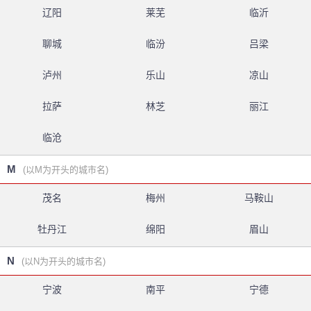
辽阳
莱芜
临沂
聊城
临汾
吕梁
泸州
乐山
凉山
拉萨
林芝
丽江
临沧
M
(以M为开头的城市名)
茂名
梅州
马鞍山
牡丹江
绵阳
眉山
N
(以N为开头的城市名)
宁波
南平
宁德