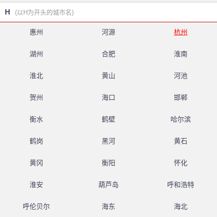
H
(以H为开头的城市名)
惠州
河源
杭州
湖州
合肥
淮南
淮北
黄山
河池
贺州
海口
邯郸
衡水
鹤壁
哈尔滨
鹤岗
黑河
黄石
黄冈
衡阳
怀化
淮安
葫芦岛
呼和浩特
呼伦贝尔
海东
海北