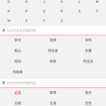
G
H
J
K
L
M
N
P
Q
R
S
T
W
X
Y
Z
A
(以A为开头的城市名)
安庆
安顺
安阳
鞍山
阿拉善
安康
阿坝
阿里
阿克苏
阿勒泰
B
(以B为开头的城市名)
北京
蚌埠
亳州
白银
北海
百色