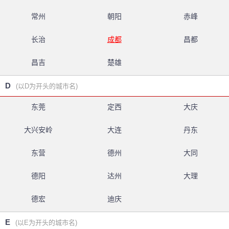
常州
朝阳
赤峰
长治
成都
昌都
昌吉
楚雄
D
(以D为开头的城市名)
东莞
定西
大庆
大兴安岭
大连
丹东
东营
德州
大同
德阳
达州
大理
德宏
迪庆
E
(以E为开头的城市名)