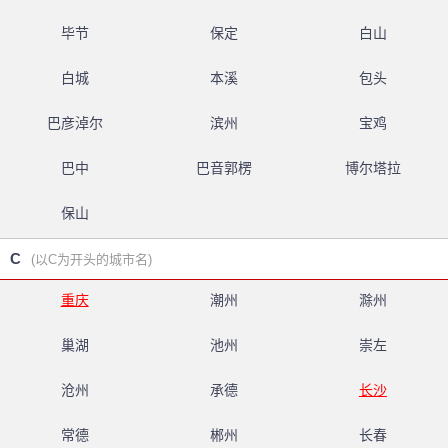
毕节
保定
白山
白城
本溪
包头
巴彦淖尔
滨州
宝鸡
巴中
巴音郭楞
博尔塔拉
保山
C
(以C为开头的城市名)
重庆
潮州
滁州
巢湖
池州
崇左
沧州
承德
长沙
常德
郴州
长春