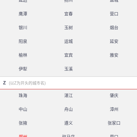
延边
扬州
盐城
鹰潭
宜春
营口
银川
玉树
烟台
阳泉
运城
延安
榆林
宜宾
雅安
伊犁
玉溪
Z
(以Z为开头的城市名)
珠海
湛江
肇庆
中山
舟山
漳州
张掖
遵义
张家口
郑州
驻马店
周口