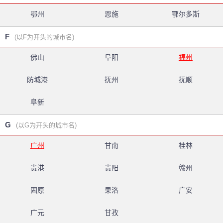
鄂州
恩施
鄂尔多斯
F
(以F为开头的城市名)
佛山
阜阳
福州
防城港
抚州
抚顺
阜新
G
(以G为开头的城市名)
广州
甘南
桂林
贵港
贵阳
赣州
固原
果洛
广安
广元
甘孜