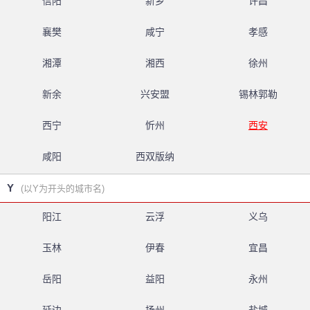
信阳
新乡
许昌
襄樊
咸宁
孝感
湘潭
湘西
徐州
新余
兴安盟
锡林郭勒
西宁
忻州
西安
咸阳
西双版纳
Y
(以Y为开头的城市名)
阳江
云浮
义乌
玉林
伊春
宜昌
岳阳
益阳
永州