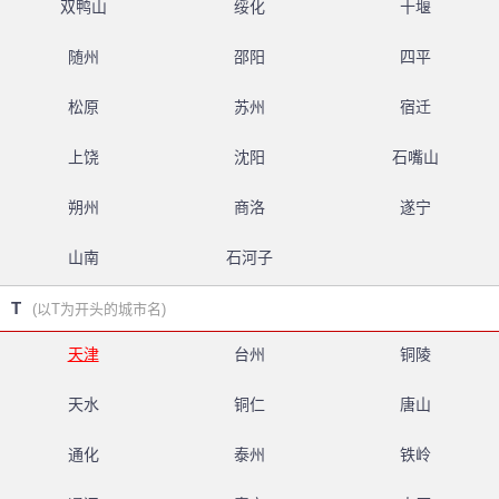
双鸭山
绥化
十堰
随州
邵阳
四平
松原
苏州
宿迁
上饶
沈阳
石嘴山
朔州
商洛
遂宁
山南
石河子
T
(以T为开头的城市名)
天津
台州
铜陵
天水
铜仁
唐山
通化
泰州
铁岭