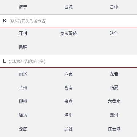
济宁
晋城
晋中
K
(以K为开头的城市名)
开封
克拉玛依
喀什
昆明
L
(以L为开头的城市名)
丽水
六安
龙岩
兰州
陇南
临夏
柳州
来宾
六盘水
廊坊
洛阳
漯河
娄底
辽源
连云港