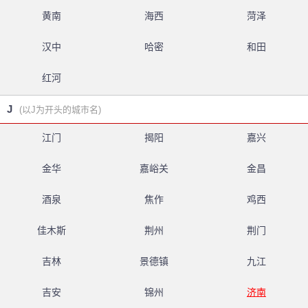
黄南
海西
菏泽
汉中
哈密
和田
红河
J
(以J为开头的城市名)
江门
揭阳
嘉兴
金华
嘉峪关
金昌
酒泉
焦作
鸡西
佳木斯
荆州
荆门
吉林
景德镇
九江
吉安
锦州
济南